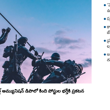
‘
ఊ
ర
క
జీ
ప
లక
అ
త
​‍ అమ్యునిషన్‌ డిపొలో కింది పోస్టుల భర్తీకి ప్రకటన