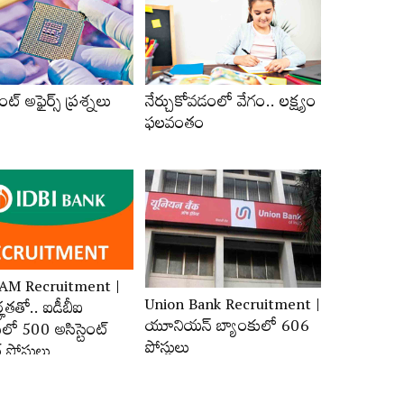
ంట్‌ అఫైర్స్‌ ప్రశ్నలు
నేర్చుకోవడంలో వేగం.. లక్ష్యం
ఫలవంతం
JAM Recruitment |
Union Bank Recruitment |
ర్హ‌త‌తో.. ఐడీబీఐ
యూనియన్ బ్యాంకులో 606
లో 500 అసిస్టెంట్‌
పోస్టులు
‌ పోస్టులు