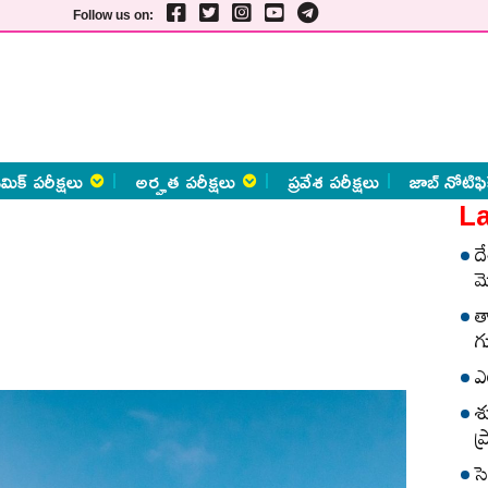
Follow us on:
మిక్ పరీక్షలు
అర్హత పరీక్షలు
ప్రవేశ పరీక్షలు
జాబ్ నోటిఫి
La
ద
మ
త
గ
ఎ
శ
ప
స