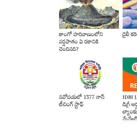
కాంగో హరివాణంలోని
డైలీ కరె
వర్షపాతం ఏ రకానికి
చెందినది?
నవోదయలో 1377 నాన్‌
IDBI 
టీచింగ్‌ స్టాఫ్‌
డిగ్రీ అ
బ్యాంకు
మేనేజర్