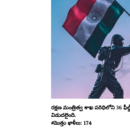
రక్షణ మంత్రిత్వ శాఖ పరిధిలోని 36 ఫీల్డ్
విడుదలైంది.
#మొత్తం ఖాళీలు: 174