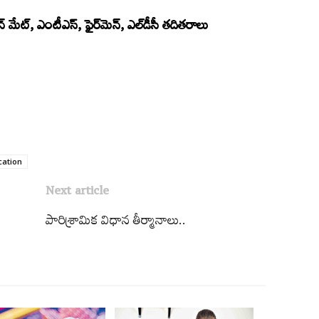
 మెన్‌ మేట్‌, ఎంటీఎస్,
ఫైర్‌మెన్‌, ఎల్‌డీసీ తదితరాలు
cation
Next article
పారిశ్రామిక విధాన తీర్మానాలు..