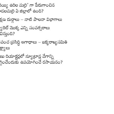
వెయ్యి ఉరిల మర్రి’ గా పేరుగాంచిన
డలమర్రి ఏ జిల్లాలో ఉంది?
క్షణ దుర్గాలు – నాటి పాలనా విభాగాలు
్యారెట్‌ మొక్క ఎన్ని సంవత్సరాలు
విస్తుంది?
్రపంచ ప్రసిద్ధి అగాధాలు – ఐక్యరాజ్యసమితి
్ష్యాలు
ణు రియాక్టర్లలో న్యూట్రాన్ల వేగాన్ని
గ్గించేందుకు ఉపయోగించే రసాయనం?