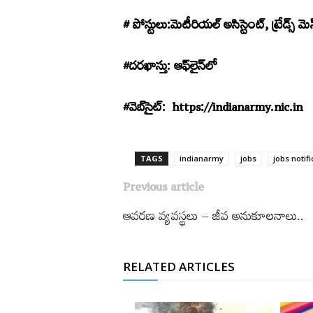
# పోస్టులు:మెటీరియల్‌ అసిస్టెంట్‌,
ట్రేడ్స్​‍
#దరఖాస్తు: ఆఫ్‌లైన్‌లో
#వెబ్‌సైట్‌:
https://indianarmy.nic.in
TAGS
indianarmy
jobs
jobs notifi
Previous article
ఆవరణ వ్యవస్థలు – జీవ అనుకూలనాలు..
RELATED ARTICLES