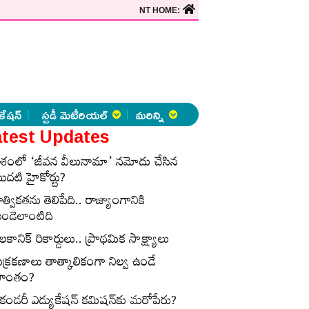
NT HOME:
కేషన్
స్టడీ మెటీరియల్
మరిన్ని
test Updates
ేశంలో ‘జీవన వీలునామా’ నమోదు చేసిన
ొదటి హైకోర్టు?
ాత్వికతను తెలిపేది.. రాజ్యాంగానికి
ుండెలాంటిది
లకానిక్‌ రికార్డులు.. ప్రాథమిక సాక్ష్యాలు
ుక్రకణాలు తాత్కాలికంగా నిల్వ ఉండే
్రాంతం?
ెకండరీ ఎడ్యుకేషన్‌ కమిషన్‌కు మరోపేరు?