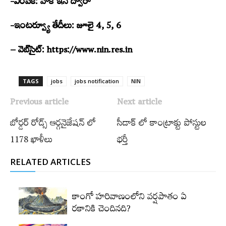
-ఎంపిక: వాక్‌ ఇన్‌ ద్వారా
-ఇంటర్వ్యూ తేదీలు: జూలై 4, 5, 6
– వెబ్‌సైట్‌: https://www.nin.res.in
TAGS
jobs
jobs notification
NIN
Previous article
Next article
బోర్డర్‌ రోడ్స్​‍ ఆర్గనైజేషన్‌ లో
సీడాక్‌ లో కాంట్రాక్టు పోస్టుల
1178 ఖాళీలు
భర్తీ
RELATED ARTICLES
కాంగో హరివాణంలోని వర్షపాతం ఏ
రకానికి చెందినది?