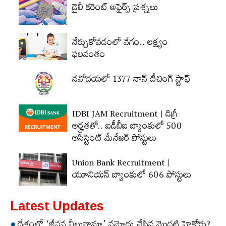
డైలీ కరెంట్‌ అఫైర్స్‌ ప్రశ్నలు
నేర్చుకోవడంలో వేగం.. లక్ష్యం
ఫలవంతం
నవోదయలో 1377 నాన్‌ టీచింగ్‌ స్టాఫ్‌
IDBI JAM Recruitment | డిగ్రీ
అర్హ‌త‌తో.. ఐడీబీఐ బ్యాంకులో 500
అసిస్టెంట్‌ మేనేజర్‌ పోస్టులు
Union Bank Recruitment |
యూనియన్ బ్యాంకులో 606 పోస్టులు
Latest Updates