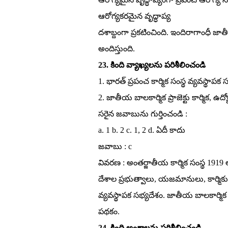
ఆరోగ్యకరమైన వృద్ధాప్య
దశాబ్దంగా ప్రకటించింది. ఇందిరాగాంధీ జా
అందిస్తుంది.
23. కింది వ్యాఖ్యలను పరిశీలించండి
1. భారత్‌ ప్రపంచ కార్మిక సంస్థ వ్యవస్థాపక 
2. జాతీయ బాలకార్మిక ప్రాజెక్టు కార్మిక, ఉ
సరైన జవాబును గుర్తించండి :
a. 1 b. 2 c. 1, 2 d. ఏదీ కాదు
జవాబు : c
వివరణ : అంతర్జాతీయ కార్మిక సంస్థ 1919 లో
దేశాల ప్రభుత్వాలు, యజమానులు, కార్మికులన
వ్యవస్థాపక సభ్యదేశం. జాతీయ బాలకార్మిక ప్రా
పథకం.
24. కింది అంశాలను పరిశీలించండి