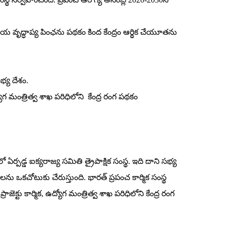
తీయ వృద్ధాప్య పింఛను పథకం కింద కేంద్రం ఆర్థిక చేయూతను
సభ్య దేశం.
ద్యోగ మంత్రిత్వ శాఖ పరిధిలోని కేంద్ర రంగ పథకం
 ఏర్పడ్డ ఐక్యరాజ్య సమితి త్రైపాక్షిక సంస్థ. ఇది దాని సభ్య
ు ఒకచోటుకు చేరుస్తుంది. భారత్‌ ప్రపంచ కార్మిక సంస్థ
జెక్టు కార్మిక, ఉద్యోగ మంత్రిత్వ శాఖ పరిధిలోని కేంద్ర రంగ