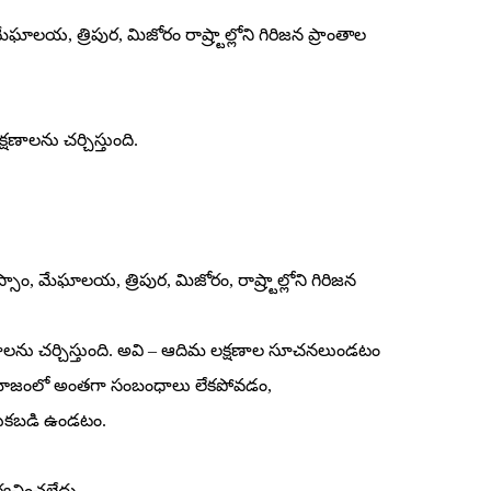
ేఘాలయ, త్రిపుర, మిజోరం రాష్ర్టాల్లోని గిరిజన ప్రాంతాల
్షణాలను చర్చిస్తుంది.
సాం, మేఘాలయ, త్రిపుర, మిజోరం, రాష్ర్టాల్లోని గిరిజన
్షణాలను చర్చిస్తుంది. అవి – ఆదిమ లక్షణాల సూచనలుండటం
ి సమాజంలో అంతగా సంబంధాలు లేకపోవడం,
వెనుకబడి ఉండటం.
ర్వచించలేదు.