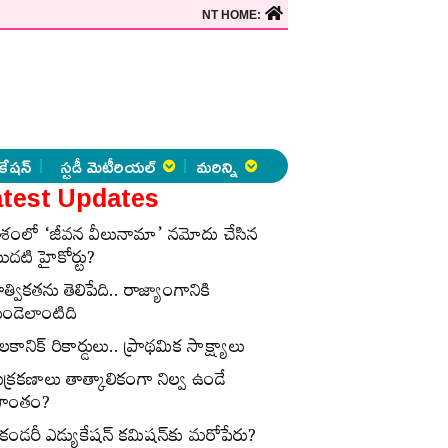
NT HOME:
కేషన్
స్టడీ మెటీరియల్
మరిన్ని
test Updates
ేశంలో ‘జీవన వీలునామా’ నమోదు చేసిన
ొదటి హైకోర్టు?
ాత్వికతను తెలిపేది.. రాజ్యాంగానికి
ుండెలాంటిది
లకానిక్‌ రికార్డులు.. ప్రాథమిక సాక్ష్యాలు
ుక్రకణాలు తాత్కాలికంగా నిల్వ ఉండే
్రాంతం?
ెకండరీ ఎడ్యుకేషన్‌ కమిషన్‌కు మరోపేరు?