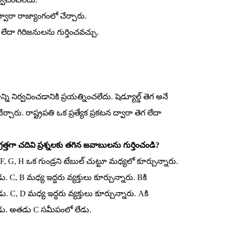
2 ద్వారా రాజ్యాంగంలో చేర్చారు.
ెగ లేదా గిరిజనులను గుర్తించవచ్చు.
ి నిర్వచించడానికి ప్రయత్నించలేదు. షెడ్యూల్డ్‌ తెగ అనే
ేర్చారు. రాష్ట్రపతి ఒక ప్రత్యేక ప్రకటన ద్వారా తెగ లేదా
గ్రత్తగా చదివి ప్రశ్నలకు తగిన జవాబులను గుర్తించండి?
 F, G, H ఒక గుండ్రని టేబుల్‌ చుట్టూ మధ్యలో కూర్చున్నారు.
. C, B మధ్య ఇద్దరు వ్యక్తులు కూర్చున్నారు. Bకి
 C, D మధ్య ఇద్దరు వ్యక్తులు కూర్చున్నారు. Aకి
ాడు. అతడు C సమీపంలో లేడు.