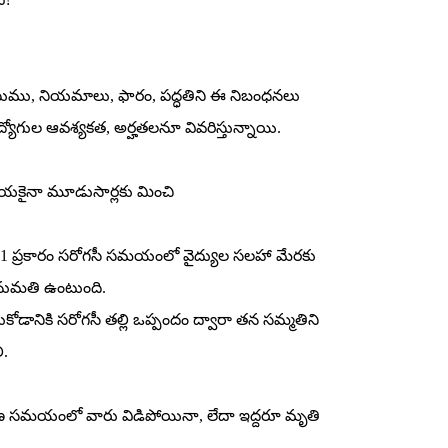
షన్‌ రుసుము, నియమాలు, ఫారం, పద్ధతిని ఈ నిబంధనలు
 ఉద్యోగుల ఆవశ్యకత, అర్హతలనూ వివరిస్తున్నాయి.
రక్రియకైనా మూడుసార్లకు మించి
ాక్ట్‌, 1971 ప్రకారం సరోగసీ సమయంలో వైద్యుల సలహా మేరకు
కి అనుమతి ఉంటుంది.
కోడానికి సరోగసీ తల్లి ఒప్పందం ద్వారా తన సమ్మతిని
ి.
ారణ సమయంలో వారు విడిపోయినా, లేదా ఇద్దరూ మృతి