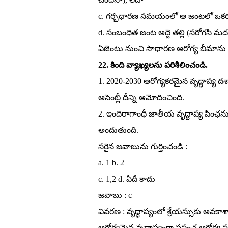
c. గర్భధారణ సమయంలో ఆ జంటలో ఒకరు మరణి
d. సంబంధిత జంట అద్దె తల్లి (సరోగసి మదర్‌
ఏజెంటు నుంచి సాధారణ ఆరోగ్య బీమాను 
22. కింది వ్యాఖ్యలను పరిశీలించండి.
1. 2020-2030 ఆరోగ్యకరమైన వృద్ధాప్య దశా
అసెంబ్లీ దీన్ని ఆమోదించింది.
2. ఇందిరాగాంధీ జాతీయ వృద్ధాప్య పింఛ
అందుతుంది.
సరైన జవాబును గుర్తించండి :
a. 1 b. 2
c. 1,2 d. ఏదీ కాదు
జవాబు : c
వివరణ : వృద్ధాప్యంలో శ్రేయస్సుకు అవకాశాన్
ఆరోగ్యమైన వృద్ధాప్యంగా ప్రపంచ ఆరోగ్య సం