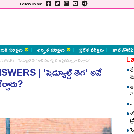
Follow us on:
మిక్ పరీక్షలు
అర్హత పరీక్షలు
ప్రవేశ పరీక్షలు
జాబ్ నోటిఫి
La
ERS | ‘షెడ్యూల్డ్‌ తెగ’ అనే పదాన్ని ఏ ఆర్టికల్‌ద్వారా చేర్చారు?
S | ‘షెడ్యూల్డ్‌ తెగ’ అనే
ద
మ
ేర్చారు?
త
గ
ఎ
శ
ప
స