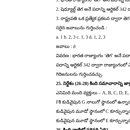
2. షెడ్యూల్డ్‌ తెగ అనే పదాన్ని ఆర్టికల్‌ 34
3. రాష్ట్రపతి ఒక ప్రత్యేక ప్రకటన ద్వారా త
సరైన జవాబును గుర్తించండి :
a. 1 b. 2, 3 c. 1, 3 d. 1, 2, 3
జవాబు : d
వివరణ : భారత రాజ్యాంగం ‘తెగ’ అనే పదాన్న
పదాన్ని ఆర్టికల్‌ 342 ద్వారా రాజ్యాంగంలో చ
గిరిజనులను గుర్తించవచ్చు.
25. నిర్దేశం (26-28) కింది సమాచారాన్ని జా
ఎనిమిది మంది వ్యక్తులు – A, B, C, D, E,
Fకి కుడివైపున G నాలుగో స్థానంలో ఉన్నాడు
కుడివైపున మూడో స్థానంలో C కూర్చున్నాడు.
కుడివైపున మూడో స్థానంలో E కూర్చున్న
26. కింది వాటిలో సరైనది ఏది?