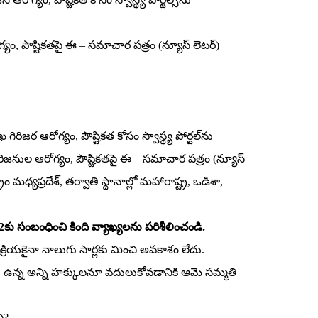
యం, పౌష్టికతపై ఈ – సమాచార పత్రం (న్యూస్‌ లెటర్‌)
ిరిజర ఆరోగ్యం, పౌష్టికత కోసం స్వాస్థ్య పోర్టల్‌ను
ిరిజనుల ఆరోగ్యం, పౌష్టికతపై ఈ – సమాచార పత్రం (న్యూస్‌
ం మధ్యప్రదేశ్‌, తర్వాతి స్థానాల్లో మహారాష్ట్ర, ఒడిశా,
ు సంబంధించి కింది వ్యాఖ్యలను పరిశీలించండి.
 ప్రక్రియకైనా నాలుగు సార్లకు మించి అవకాశం లేదు.
 తనకు ఉన్న అన్ని హక్కులనూ వదులుకోవడానికి ఆమె సమ్మతి
ి?