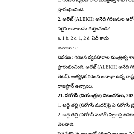
ప్రారంభించింది.
2. అలేఖ్‌ (ALEKH) అనేది గిరిజనుల ఆరోగ్
సరైన జవాబును గుర్తించండి?
a. 1 b. 2 c. 1, 2 d. ఏదీ కాదు
జవాబు : c
వివరణ : గిరిజన వ్యవహారాల మంత్రిత్వ శాఖ గ
ప్రారంభించింది. అలేఖ్‌ (ALEKH) అనేది గ
లెటర్‌). అత్యధిక గిరిజన జనాభా ఉన్న రాష్ట్ర
రాజస్థాన్‌ ఉన్నాయి.
21. సరోగసీ (నియంత్రణ) నిబంధనలు, 2022క
1. అద్దె తల్లి (సరోగసీ మదర్‌)పై ఏ సరోగసీ
2. అద్దె తల్లి (సరోగసీ మదర్‌) పిల్లలపై
తెలపాలి.
పైన పేర్కొన్న అంశాల్లో సరికాని అంశాలు ఏవ