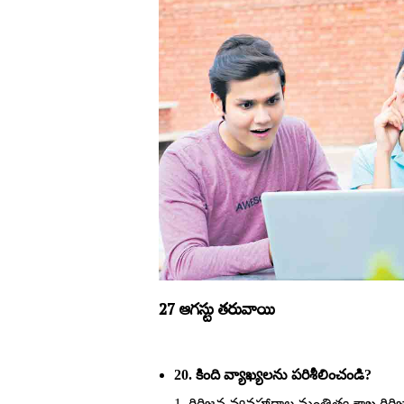
27 ఆగస్టు తరువాయి
20. కింది వ్యాఖ్యలను పరిశీలించండి?
1. గిరిజన వ్యవహారాల మంత్రిత్వ శాఖ గిరిజన 