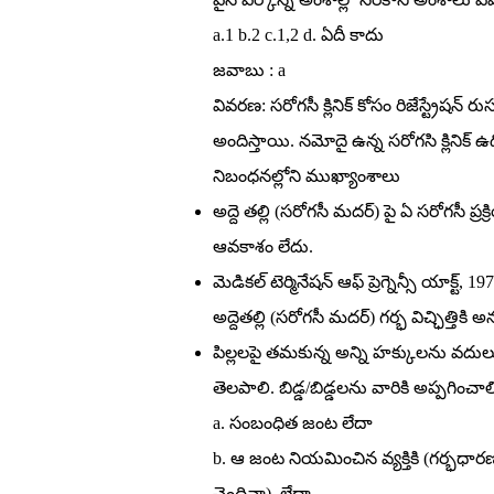
a.1 b.2 c.1,2 d. ఏదీ కాదు
జవాబు : a
వివరణ: సరోగసీ క్లినిక్‌ కోసం రిజేస్ట్రే
అందిస్తాయి. నమోదై ఉన్న సరోగసి క్లినిక్‌
నిబంధనల్లోని ముఖ్యాంశాలు
అద్దె తల్లి (సరోగసీ మదర్‌) పై ఏ సరోగసీ ప్
ఆవకాశం లేదు.
మెడికల్‌ టెర్మినేషన్‌ ఆఫ్‌ ప్రెగ్నెన్సీ య
అద్దెతల్లి (సరోగసీ మదర్‌) గర్భ విచ్ఛిత్తి
పిల్లలపై తమకున్న అన్ని హక్కులను వదులు
తెలపాలి. బిడ్డ/బిడ్డలను వారికి అప్పగించాల
a. సంబంధిత జంట లేదా
b. ఆ జంట నియమించిన వ్యక్తికి (గర్భధ
చెందినా), లేదా