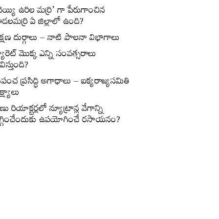
వెయ్యి ఉరిల మర్రి’ గా పేరుగాంచిన
డలమర్రి ఏ జిల్లాలో ఉంది?
క్షణ దుర్గాలు – నాటి పాలనా విభాగాలు
్యారెట్‌ మొక్క ఎన్ని సంవత్సరాలు
విస్తుంది?
్రపంచ ప్రసిద్ధి అగాధాలు – ఐక్యరాజ్యసమితి
్ష్యాలు
ణు రియాక్టర్లలో న్యూట్రాన్ల వేగాన్ని
గ్గించేందుకు ఉపయోగించే రసాయనం?