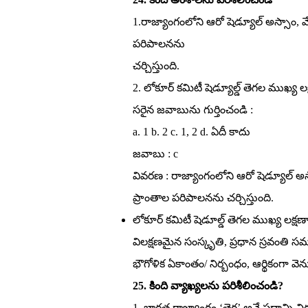
1.రాజ్యాంగంలోని ఆరో షెడ్యూల్‌ అస్సాం, మ
పరిపాలనను
చర్చిస్తుంది.
2. లోకూర్‌ కమిటీ షెడ్యూల్డ్‌ తెగల ముఖ్య లక
సరైన జవాబును గుర్తించండి :
a. 1 b. 2 c. 1, 2 d. ఏదీ కాదు
జవాబు : c
వివరణ : రాజ్యాంగంలోని ఆరో షెడ్యూల్‌ అస్
ప్రాంతాల పరిపాలనను చర్చిస్తుంది.
లోకూర్‌ కమిటీ షెడూల్డ్‌ తెగల ముఖ్య లక
విలక్షణమైన సంస్కృతి, ప్రధాన స్రవంత
భౌగోళిక ఏకాంతం/ నిర్బంధం, ఆర్థికంగా 
25. కింది వ్యాఖ్యలను పరిశీలించండి?
1. భారత రాజ్యాంగం ‘తెగ’ అనే పదాన్ని ని