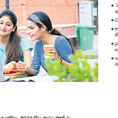
‘
ఊ
ర
క
జీ
ప
లక
అ
త
ఆరోగ్యం, పౌష్టికత కోసం స్వాస్థ్య పోర్టల్స్‌ను