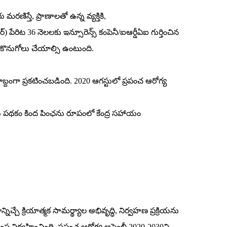
స్తే, ప్రాణాలతో ఉన్న వ్యక్తికి,
) పేరిట 36 నెలలకు ఇన్సూరెన్స్‌ కంపెనీ/ఐఆర్డీఏఐ గుర్తించిన
కొనుగోలు చేయాల్సి ఉంటుంది.
బ్దంగా ప్రకటించబడింది. 2020 ఆగస్టులో ప్రపంచ ఆరోగ్య
ను పథకం కింద పింఛను రూపంలో కేంద్ర సహాయం
నిచ్చే క్రియాత్మక సామర్థ్యాల అభివృద్ధి, నిర్వహణ ప్రక్రియను
స్థ నిర్వహించింది. ప్రపంచ ఆరోగ్య అసెంబ్లీ 2020-2030ని