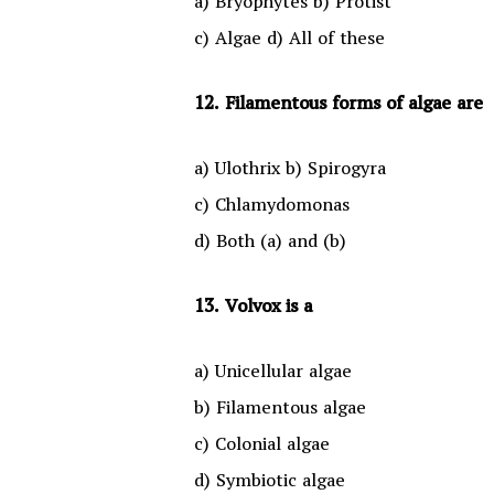
a) Bryophytes b) Protist
c) Algae d) All of these
12. Filamentous forms of algae are
a) Ulothrix b) Spirogyra
c) Chlamydomonas
d) Both (a) and (b)
13. Volvox is a
a) Unicellular algae
b) Filamentous algae
c) Colonial algae
d) Symbiotic algae