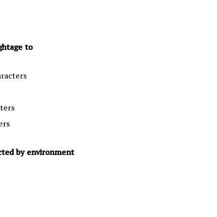
ightage to
aracters
ters
ers
 ected by environment