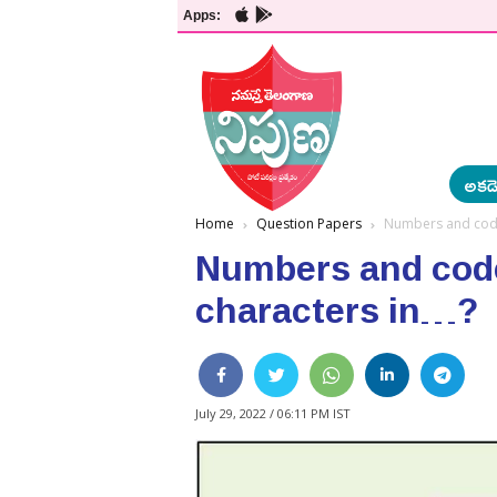
Apps:
అకడె
Home
Question Papers
Numbers and codes
Numbers and code
characters in…?
July 29, 2022 / 06:11 PM IST