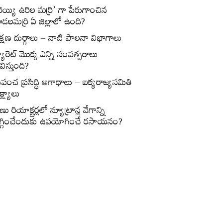
వెయ్యి ఉరిల మర్రి’ గా పేరుగాంచిన
డలమర్రి ఏ జిల్లాలో ఉంది?
క్షణ దుర్గాలు – నాటి పాలనా విభాగాలు
్యారెట్‌ మొక్క ఎన్ని సంవత్సరాలు
విస్తుంది?
్రపంచ ప్రసిద్ధి అగాధాలు – ఐక్యరాజ్యసమితి
్ష్యాలు
ణు రియాక్టర్లలో న్యూట్రాన్ల వేగాన్ని
గ్గించేందుకు ఉపయోగించే రసాయనం?