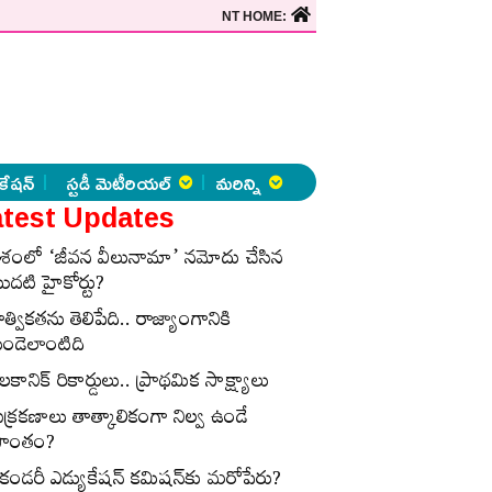
NT HOME:
కేషన్
స్టడీ మెటీరియల్
మరిన్ని
test Updates
ేశంలో ‘జీవన వీలునామా’ నమోదు చేసిన
ొదటి హైకోర్టు?
ాత్వికతను తెలిపేది.. రాజ్యాంగానికి
ుండెలాంటిది
లకానిక్‌ రికార్డులు.. ప్రాథమిక సాక్ష్యాలు
ుక్రకణాలు తాత్కాలికంగా నిల్వ ఉండే
్రాంతం?
ెకండరీ ఎడ్యుకేషన్‌ కమిషన్‌కు మరోపేరు?