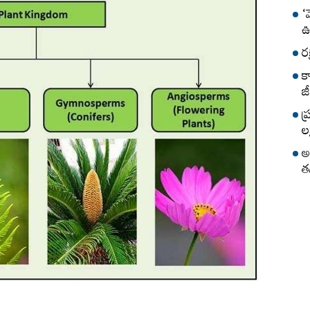
‘
ఊ
ర
క
జీ
ప
లక
అ
త