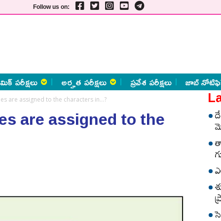
Follow us on:
మిక్ పరీక్షలు
అర్హత పరీక్షలు
ప్రవేశ పరీక్షలు
జాబ్ నోటిఫి
La
 are assigned to the characters in…?
s are assigned to the
ద
మ
త
గ
ఎ
శ
ప
స