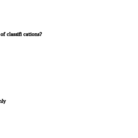
f classifi cations?
nly