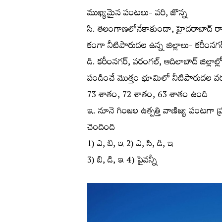
ముఖ్యమైన పంటలు- వరి, జొన్న
సి. తెలంగాణలోనేకాకుండా, హైదరాబాద్ రాష్
కంగా నీటిపారుదల ఉన్న జిల్లాలు- కరీంనగ
డి. కరీంనగర్, వరంగల్, ఆదిలాబాద్ జిల్లాల్ల
పండించే మొత్తం భూమిలో నీటిపారుదల వ
73 శాతం, 72 శాతం, 63 శాతం ఉంది
ఇ. నూనె గింజల ఉత్పత్తి వాణిజ్య పంటగా ప్రస
చెందింది
1) ఎ, బి, ఇ 2) ఎ, సి, డి, ఇ
3) బి, డి, ఇ 4) పైవన్నీ