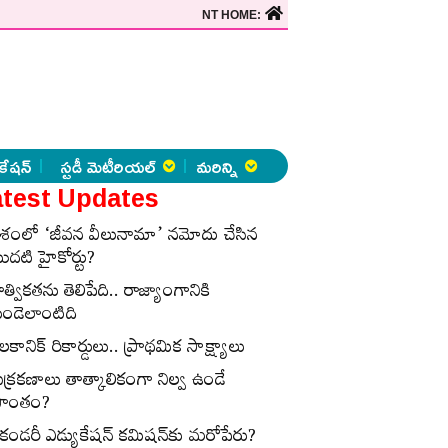
NT HOME:
కేషన్
స్టడీ మెటీరియల్
మరిన్ని
test Updates
ేశంలో ‘జీవన వీలునామా’ నమోదు చేసిన
ొదటి హైకోర్టు?
ాత్వికతను తెలిపేది.. రాజ్యాంగానికి
ుండెలాంటిది
లకానిక్‌ రికార్డులు.. ప్రాథమిక సాక్ష్యాలు
ుక్రకణాలు తాత్కాలికంగా నిల్వ ఉండే
్రాంతం?
ెకండరీ ఎడ్యుకేషన్‌ కమిషన్‌కు మరోపేరు?