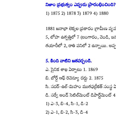
నిజాం ప్రభుత్వం ఎప్పుడు ప్రారంభించింది?
1) 1875 2) 1878 3) 1879 4) 1880
1881 జనాభా లెక్కల ప్రకారం గ్రామీణ వ్యవస
5, లోహ ఉత్పత్తిలో 7 (బంగారం, వెండి, 
తయారీలో 2, రాతి పనిలో 2 ఉన్నాయి. అప్
5. కింది వాటిని జతపర్చండి.
ఎ. సైనిక శాఖ ఏర్పాటు 1. 1869
బి. బోర్డ్ ఆఫ్ రెవెన్యూ రద్దు 2. 1875
సి. సదర్-ఉల్-మిహం ముతఫర్రీకత్ సంస్థ 
డి. సర్వే అండ్ సెటిల్‌మెంట్ డిపార్ట్‌మెంట్
1) ఎ-3, బి-4, సి-1, డి-2
2) ఎ-1, బి-2, సి-3, డి-4