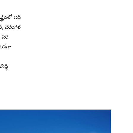
ట్రంలో అధి
ర్, వరంగల్
ో వరి
రుసగా
ిద్ధి