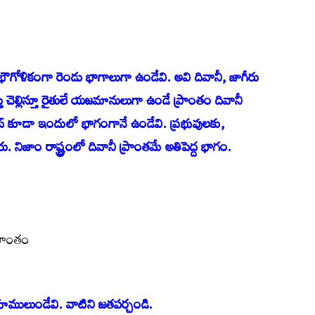
ౌగోళికంగా రెండు భాగాలుగా ఉండేవి. అవి దివానీ, జాగీరు
్తు చెల్లిస్తూ రైతులే యజమానులుగా ఉండే ప్రాంతం దివానీ
స్ కూడా ఇందులో భాగంగానే ఉండేవి. ప్రభువులకు,
ు. నిజాం రాష్ట్రంలో దివానీ ప్రాంతమే అతిపెద్ద భాగం.
్రాంతం
 భూములుండేవి. వాటిని జతపర్చండి.