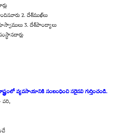
ర్లు
ందినవారు 2. దేశ్‌ముఖ్‌లు
భూస్వాములు 3. దేశ్‌పాండ్యాలు
ంస్థానదార్లు
ాష్ట్రంలో వ్యవసాయానికి సంబంధించి సరైనవి గుర్తించండి.
 వరి,
ంచే