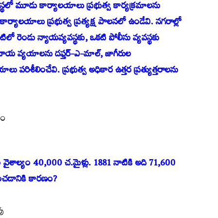
స్థలో మూడు కార్యాలయాలు ప్రభుత్వ కార్యక్రమాలను
కార్యాలయాలు ప్రభుత్వ ప్రత్యక్ష పాలనలో ఉండేవి. నగరాల్లో
ో రెండు న్యాయవ్యవస్థకు, ఒకటి పోలీసు వ్యవస్థకు
 ఆదాయ వ్యయాలను దఫ్తర్-ఎ-మాల్, జాగీరుల
ు పరిశీలించేవి. ప్రభుత్వ అధికార ఉత్తర ప్రత్యుత్తరాలను
యం
ం వైశాల్యం 40,000 చ.మైళ్లు. 1881 నాటికి అది 71,600
తరించడానికి కారణం?
పు