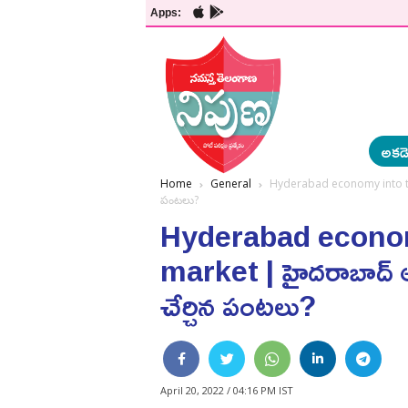
Apps:
అకడె
Home
General
Hyderabad economy into the gl
పంటలు?
Hyderabad econom
market | హైదరాబాద్ ఆర్థి
చేర్చిన పంటలు?
April 20, 2022 / 04:16 PM IST