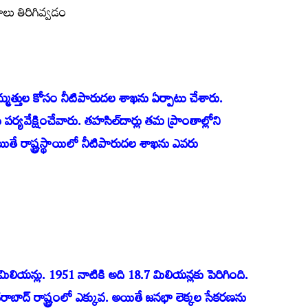
లాలు తిరిగివ్వడం
మ్మత్తుల కోసం నీటిపారుదల శాఖను ఏర్పాటు చేశారు.
 పర్యవేక్షించేవారు. తహసిల్‌దార్లు తమ ప్రాంతాల్లోని
యితే రాష్ట్రస్థాయిలో నీటిపారుదల శాఖను ఎవరు
ిలియన్లు. 1951 నాటికి అది 18.7 మిలియన్లకు పెరిగింది.
ాబాద్ రాష్ట్రంలో ఎక్కువ. అయితే జనభా లెక్కల సేకరణను