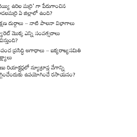
వెయ్యి ఉరిల మర్రి’ గా పేరుగాంచిన
డలమర్రి ఏ జిల్లాలో ఉంది?
క్షణ దుర్గాలు – నాటి పాలనా విభాగాలు
్యారెట్‌ మొక్క ఎన్ని సంవత్సరాలు
విస్తుంది?
్రపంచ ప్రసిద్ధి అగాధాలు – ఐక్యరాజ్యసమితి
్ష్యాలు
ణు రియాక్టర్లలో న్యూట్రాన్ల వేగాన్ని
గ్గించేందుకు ఉపయోగించే రసాయనం?