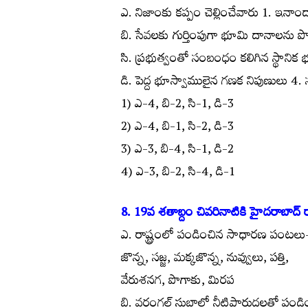
ఎ. నిజాంకు కప్పం చెల్లించేవారు 1. ఇనాందా
బి. సేవలకు గుర్తింపుగా భూమి దానాలను పొ
సి. ప్రభుత్వంతో సంబంధం కలిగిన స్థానిక 
డి. పెద్ద భూస్వాములైన గణక నిపుణులు 4. స
1) ఎ-4, బి-2, సి-1, డి-3
2) ఎ-4, బి-1, సి-2, డి-3
3) ఎ-3, బి-4, సి-1, డి-2
4) ఎ-3, బి-2, సి-4, డి-1
8. 19వ శతాబ్దం చివరినాటికి హైదరాబాద్ ర
ఎ. రాష్ట్రంలో పండించిన సాధారణ పంటలు-
జొన్న, సజ్జ, మక్కజొన్న, నువ్వులు, పత్తి,
వేరుశనగ, పొగాకు, మిరప
బి. వరంగల్ సుబాలో నీటిపారుదలతో పండి