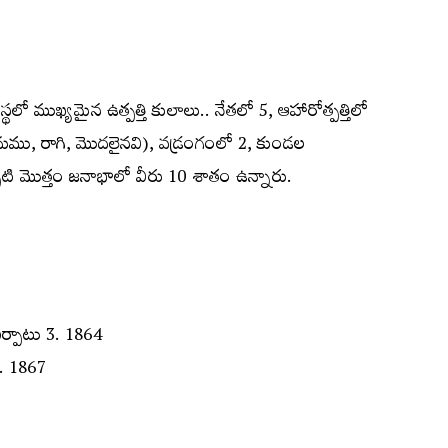
్థలో ముఖ్యమైన ఉత్పత్తి కులాలు.. నేతలో 5, ఆహారోత్పత్తిలో
ఇనుము, రాగి, మొదలైనవి), వడ్రంగంలో 2, కుండల
పటి మొత్తం జనాభాలో వీరు 10 శాతం ఉన్నారు.
ఏర్పాటు 3. 1864
 4. 1867