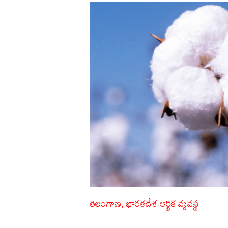
తెలంగాణ, భారతదేశ ఆర్థిక వ్యవస్థ