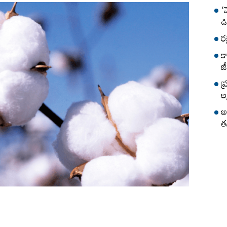
‘
ఊ
ర
క
జీ
ప
లక
అ
త