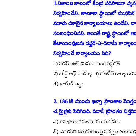
1.నిజాంల కాలంలో కేంద్ర పరిపాలనా వ్యవ
నిర్వహించేవి. తాలూకా స్థాయిలో ముఫసిల్ 
మూడు రకాలైన కార్యాలయాలు ఉండేవి. వాటిల
సంబంధించినవి. అయితే రాష్ట్ర స్థాయిలో
కేటాయింపులను దఫ్తర్-ఎ-దివామీ కార్యాలయాల
నిర్వహించే కార్యాలయం ఏది?
1) సదర్-ఉల్-మిహం ముతఫర్రీకత్
2) బోర్డ్ ఆఫ్ రెవెన్యూ 3) గజటీర్ కార్యాల
4) దారుల్ ఇన్షా
2. 1861కి ముందు ఖల్సా ప్రాంతాల మొత్త
చ.మైళ్లకు పెరిగింది. దివానీ ప్రాంతం విస్
ఎ) తనఖా జాగీరులను కలుపుకోవడం
బి) ఎగుమతి దిగుమతులపై పన్నుల తొలగిం