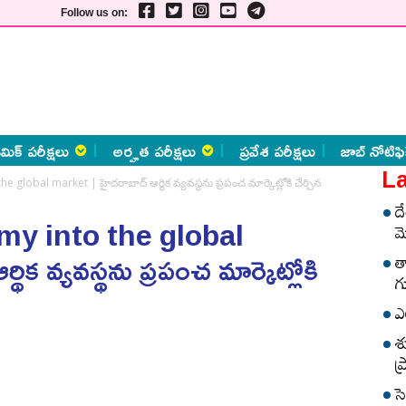
Follow us on:
మిక్ పరీక్షలు
అర్హత పరీక్షలు
ప్రవేశ పరీక్షలు
జాబ్ నోటిఫి
La
obal market | హైదరాబాద్ ఆర్థిక వ్యవస్థను ప్రపంచ మార్కెట్లోకి చేర్చిన
ద
y into the global
మ
క వ్యవస్థను ప్రపంచ మార్కెట్లోకి
త
గ
ఎ
శ
ప
స