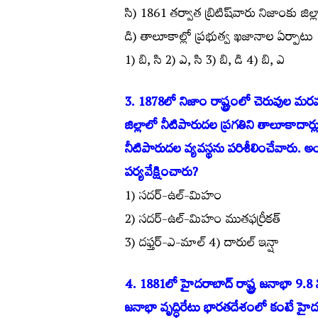
సి) 1861 తర్వాత బ్రిటిష్‌వారు నిజాంకు జిల్
డి) తాలూకాల్లో ప్రభుత్వ ఖజానాల ఏర్పాటు
1) బి, సి 2) ఎ, సి 3) బి, డి 4) బి, ఎ
3. 1878లో నిజాం రాష్ట్రంలో చెరువుల మర
జిల్లాలో నీటిపారుదల ప్రగతిని తాలూకాదార్లు
నీటిపారుదల వ్యవస్థను పరిశీలించేవారు. అ
పర్యవేక్షించారు?
1) సదర్-ఉల్-మిహం
2) సదర్-ఉల్-మిహం ముతఫర్రీకత్
3) దఫ్తర్-ఎ-మాల్ 4) దారుల్ ఇన్షా
4. 1881లో హైదరాబాద్ రాష్ట్ర జనాభా 9.8 మ
జనాభా వృద్ధిరేటు భారతదేశంలో కంటే హైదర