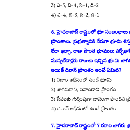
3) ఎ-3, బి-4, సి-1, డి-2
4) ఎ-4, బి-3, సి-2, డి-1
6. హైదరాబాద్ రాష్ట్రంలో భూ సంబంధాలు భ
ప్రాంతాలు. ప్రభుత్వానికి నేరుగా భూమి శిస
లేదా ఖల్సా. రాజు సొంత భూములు సర్ఫేఖా
మున్సబ్‌దార్లకు రాజులు ఇచ్చిన భూమి జాగీర
అయితే దివాన్ ప్రాంతం అంటే ఏమిటి?
1) నిజాం ఆధీనంలో ఉండే భూమి
2) జాగీరుకాని, ఇనాంకాని ప్రాంతం
3) సేవలకు గుర్తింపుగా దానంగా పొందిన ప
4) దివాన్ ఆధీనంలో ఉండే ప్రాంతం
7. హైదరాబాద్ రాష్ట్రంలో 7 రకాల జాగీరు