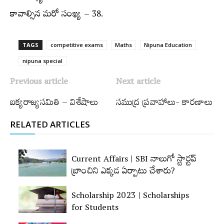
కావాల్సిన మరో సంఖ్య – 38.
TAGS
competitive exams
Maths
Nipuna Education
nipuna special
Previous article
Next article
ఐక్యరాజ్యసమితి – విశేషాలు
సముద్ర ప్రవాహాలు- కారణాలు
RELATED ARTICLES
Current Affairs | SBI నాలుగో స్టార్టప్‌
బ్రాంచిని ఎక్కడ ఏర్పాటు చేశారు?
Scholarship 2023 | Scholarships
for Students