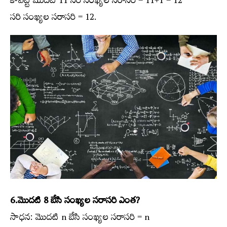
కాబట్టి మొదటి 11 సరి సంఖ్యల సరాసరి = 11+1 = 12
సరి సంఖ్యల సరాసరి = 12.
6.మొదటి 8 బేసి సంఖ్యల సరాసరి ఎంత?
సాధన: మొదటి n బేసి సంఖ్యల సరాసరి = n