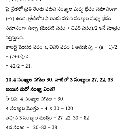
7, 14, 21, 28, 35
పై శ్రేణిలో ప్రతి రెండు వరుస సంఖ్యల మధ్య భేదం సమానంగా
(+7) ఉంది. శ్రేణిలోని ఏ రెండు వరుస సంఖ్యల మధ్య భేదం
సమానంగా ఉన్నా (మొదటి పదం + చివరి పదం)/2 అనే సూత్రం
వర్తిస్తుంది.
కాబట్టి మొదటి పదం a, చివరి పదం 1 అనుకున్న – (a + 1)/2
= (7+35)/2
= 42/2 = 21.
10.4 సంఖ్యల సగటు 30. వాటిలో 3 సంఖ్యలు 27, 22, 33
అయిన మరో సంఖ్య ఎంత?
సాధన: 4 సంఖ్యల సగటు = 30
4 సంఖ్యల మొత్తం = 4 X 30 = 120
ఇచ్చిన 3 సంఖ్యల మొత్తం = 27+22+33 = 82
4వ సంఖ్య = 120-82 = 38