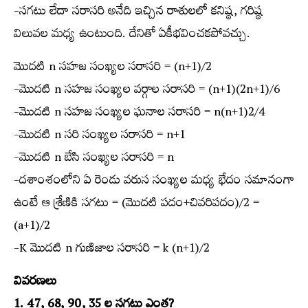
-సగటు లేదా సరాసరి అనేది ఇచ్చిన రాశులలో కనిష్ఠ, గరిష్ఠ
విలువల మధ్య ఉంటుంది. దేనితో ఏకీభవించకపోవచ్చు.
మొదటి n సహజ సంఖ్యల సరాసరి = (n+1)/2
-మొదటి n సహజ సంఖ్యల వర్గాల సరాసరి = (n+1)(2n+1)/6
-మొదటి n సహజ సంఖ్యల ఘనాల సరాసరి = n(n+1)2/4
-మొదటి n సరి సంఖ్యల సరాసరి = n+1
-మొదటి n బేసి సంఖ్యల సరాసరి = n
-దశాంశంలోని ఏ రెండు వరుస సంఖ్యల మధ్య భేదం సమానంగా
ఉంటే ఆ శ్రేణికి సగటు = (మొదటి పదం+చివరిపదం)/2 =
(a+1)/2
-K మొదటి n గుణిజాల సరాసరి = k (n+1)/2
వివరణలు
1. 47, 68, 90, 35 ల సగటు ఎంత?