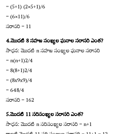
= (5+1) (2×5+1)/6
= (6×11)/6
సరాసరి = 11
4.మొదటి 8 సహజ సంఖ్యల ఘనాల సరాసరి ఎంత?
సాధన: మొదటి n సహజ సంఖ్యల ఘనాల సరాసరి
= n(n+1)2/4
= 8(8+1)2/4
= (8x9x9)/4
= 648/4
సరాసరి = 162
5.మొదటి 11 సరిసంఖ్యల సరాసరి ఎంత?
సాధన: మొదటి n సరిసంఖ్యల సరాసరి = n+1