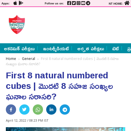
Apps:
Follow us on:
NT HOME:
అకడెమిక్ పరీక్షలు
ఇంటర్మీడియట్
అర్హత పరీక్షలు
టెట్
ప్
Home
General
First 8 natural numbered cubes | మొదటి 8 సహజ
సంఖ్యల ఘనాల సరాసరి?
First 8 natural numbered
cubes | మొదటి 8 సహజ సంఖ్యల
ఘనాల సరాసరి?
April 12, 2022 / 08:23 PM IST