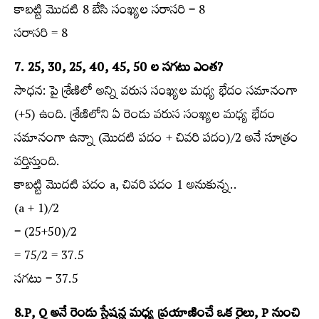
కాబట్టి మొదటి 8 బేసి సంఖ్యల సరాసరి = 8
సరాసరి = 8
7. 25, 30, 25, 40, 45, 50 ల సగటు ఎంత?
సాధన: పై శ్రేణిలో అన్ని వరుస సంఖ్యల మధ్య భేదం సమానంగా
(+5) ఉంది. శ్రేణిలోని ఏ రెండు వరుస సంఖ్యల మధ్య భేదం
సమానంగా ఉన్నా (మొదటి పదం + చివరి పదం)/2 అనే సూత్రం
వర్తిస్తుంది.
కాబట్టి మొదటి పదం a, చివరి పదం 1 అనుకున్న..
(a + 1)/2
= (25+50)/2
= 75/2 = 37.5
సగటు = 37.5
8.P, Q అనే రెండు స్టేషన్ల మధ్య ప్రయాణించే ఒక రైలు, P నుంచి