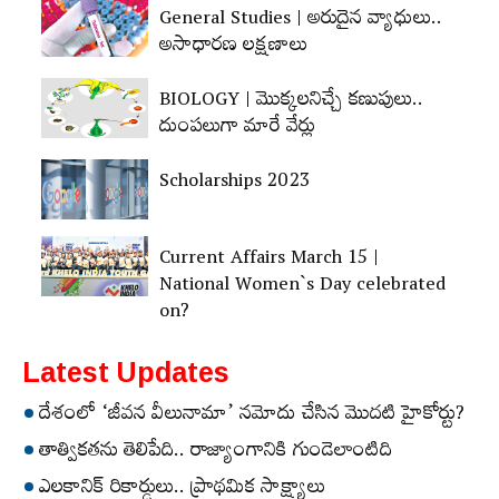
General Studies | అరుదైన వ్యాధులు..
అసాధారణ లక్షణాలు
BIOLOGY | మొక్కలనిచ్చే కణుపులు..
దుంపలుగా మారే వేర్లు
Scholarships 2023
Current Affairs March 15 |
National Women`s Day celebrated
on?
Latest Updates
దేశంలో ‘జీవన వీలునామా’ నమోదు చేసిన మొదటి హైకోర్టు?
తాత్వికతను తెలిపేది.. రాజ్యాంగానికి గుండెలాంటిది
ఎలకానిక్‌ రికార్డులు.. ప్రాథమిక సాక్ష్యాలు