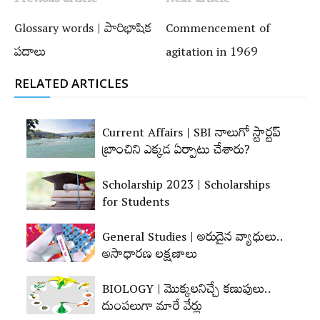
Previous article
Next article
Glossary words | పారిభాషిక
Commencement of
పదాలు
agitation in 1969
RELATED ARTICLES
Current Affairs | SBI నాలుగో స్టార్టప్‌
బ్రాంచిని ఎక్కడ ఏర్పాటు చేశారు?
Scholarship 2023 | Scholarships
for Students
General Studies | అరుదైన వ్యాధులు..
అసాధారణ లక్షణాలు
BIOLOGY | మొక్కలనిచ్చే కణుపులు..
దుంపలుగా మారే వేర్లు