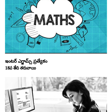
ఇంటర్‌ ఎగ్జామ్స్​‍ ప్రత్యేకం
18వ తేది త‌రువాయి