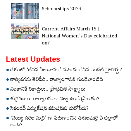
Scholarships 2023
Current Affairs March 15 |
National Women`s Day celebrated
on?
Latest Updates
దేశంలో ‘జీవన వీలునామా’ నమోదు చేసిన మొదటి హైకోర్టు?
తాత్వికతను తెలిపేది.. రాజ్యాంగానికి గుండెలాంటిది
ఎలకానిక్‌ రికార్డులు.. ప్రాథమిక సాక్ష్యాలు
శుక్రకణాలు తాత్కాలికంగా నిల్వ ఉండే ప్రాంతం?
సెకండరీ ఎడ్యుకేషన్‌ కమిషన్‌కు మరోపేరు?
‘వెయ్యి ఉరిల మర్రి’ గా పేరుగాంచిన ఊడలమర్రి ఏ జిల్లాలో
ఉంది?