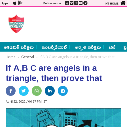
Apps:
Follow us on:
NT HOME:
అకడెమిక్ పరీక్షలు
ఇంటర్మీడియట్
అర్హత పరీక్షలు
టెట్
ప్
Home
General
If A,B C are angels in a triangle, then prove that
If A,B C are angels in a
triangle, then prove that
April 22, 2022 / 06:57 PM IST