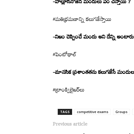
-హల్లూసినోజెన్‌ మందులు ఏం చేస్తాయి ?
#మతిభ్రమణాన్ని కలుగజేస్తాయి
-నిజం చెప్పించే మందు అని దేన్ని అంటారు
#పెంటోథాల్‌
-మానసిక ప్రశాంతతను కలుగజేసే మందుల
#ట్రాంక్విలైజర్‌లు
TAGS
competitive exams
Groups‌
Previous article