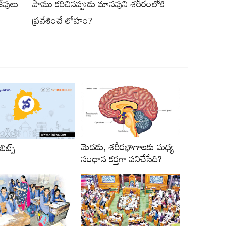
జీవులు
పాము కరిచినప్పుడు మానవుని శరీరంలోకి
ప్రవేశించే లోహం?
మెదడు, శరీరభాగాలకు మధ్య
 బిట్స్‌
సంధాన కర్తగా పనిచేసేది?