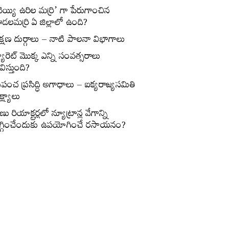
వెయ్యి ఉరిల మర్రి’ గా పేరుగాంచిన
డలమర్రి ఏ జిల్లాలో ఉంది?
క్షణ దుర్గాలు – నాటి పాలనా విభాగాలు
్యారెట్‌ మొక్క ఎన్ని సంవత్సరాలు
విస్తుంది?
్రపంచ ప్రసిద్ధి అగాధాలు – ఐక్యరాజ్యసమితి
్ష్యాలు
ణు రియాక్టర్లలో న్యూట్రాన్ల వేగాన్ని
గ్గించేందుకు ఉపయోగించే రసాయనం?