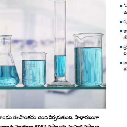
‘
ఊ
ర
క
జీ
ప
లక
అ
త
ి కాండం రూపాంతరం చెంది ఏర్పడుతుంది. సాధారణంగా