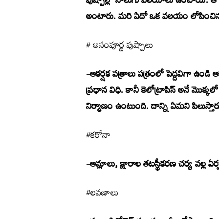
పుష్పాల్లో నాలుగు వలయాలు ఉంటాయి. ఆ 
అంటారు. మరి ఏదో ఒక వలయం లోపించిన
# అసంపూర్ణ పుష్పాలు
-ఆకర్షక పత్రాలు పత్రంలో పెద్దవిగా ఉండ
ప్రధాన విధి. కానీ కెలోట్రాపిస్ అనే మొక్క
నిర్మాణం ఉంటుంది. దాన్ని ఏమని పిలుస్తార
#కరోనా
-ఆమ్లాలు, క్షారాల తటస్థీకరణ చర్య వల్ల ఏర్
#లవణాలు