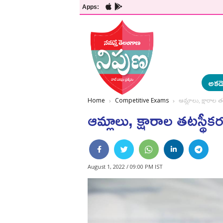
Apps:
అకడె
Home
Competitive Exams
ఆమ్లాలు, క్షారాల త
ఆమ్లాలు, క్షారాల తటస్థీక
August 1, 2022 / 09:00 PM IST