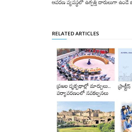
ఆవరణ వ్యవస్థలో ఉత్పత్తి దారులుగా ఉండే 
RELATED ARTICLES
ప్రజల దృక్పథాల్లో మార్పులు..
ప్రాక్టీస్‌
పర్యావరణంలో నవకల్పనలు