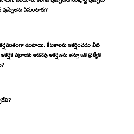
నాలుగు వలయాలు కలిగిన పుష్పాలను సంపూర్ణ పుష్పాలు
 పుష్పాలను ఏమంటారు?
ి ఆకర్షవంతంగా ఉంటాయి. కీటకాలను ఆకర్షించడం వీటి
లో ఆకర్షక పత్రాలకు అదనపు ఆకర్షణను ఇస్తూ ఒక ప్రత్యేక
ు?
పడేవి?