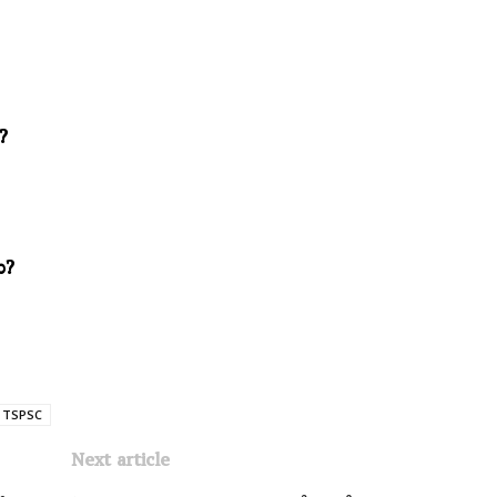
?
ు?
TSPSC
Next article