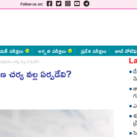
Follow us on:
మిక్ పరీక్షలు
అర్హత పరీక్షలు
ప్రవేశ పరీక్షలు
జాబ్ నోటిఫి
La
టస్థీకరణ చర్య వల్ల ఏర్పడేవి?
రణ చర్య వల్ల ఏర్పడేవి?
ద
మ
త
గ
ఎ
శ
ప
స