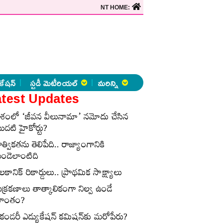
NT HOME:
కేషన్
స్టడీ మెటీరియల్
మరిన్ని
test Updates
ేశంలో ‘జీవన వీలునామా’ నమోదు చేసిన
ొదటి హైకోర్టు?
ాత్వికతను తెలిపేది.. రాజ్యాంగానికి
ుండెలాంటిది
లకానిక్‌ రికార్డులు.. ప్రాథమిక సాక్ష్యాలు
ుక్రకణాలు తాత్కాలికంగా నిల్వ ఉండే
్రాంతం?
ెకండరీ ఎడ్యుకేషన్‌ కమిషన్‌కు మరోపేరు?