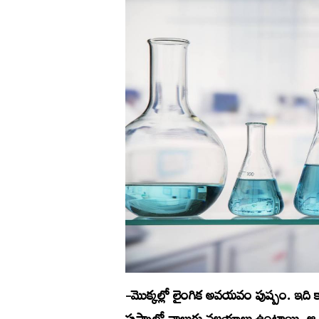
-మొక్కల్లో లైంగిక అవయవం పుష్పం. ఇద