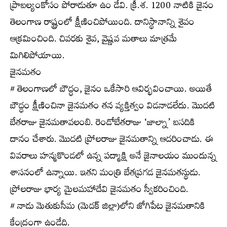
ప్రాబల్యంకోసం పోరాడుతూ ఉం డేవి. క్రీ.శ. 1200 నాటికి జైనం
తెలంగాణ రాష్ట్రంలో క్షీణించిపోయింది. దానిస్థానాన్ని శైవం
ఆక్రమించింది. చివరకు శైవ, వైష్ణవ మతాలు మాత్రమే
మిగిలిపోయాయి.
జైనమతం
# తెలంగాణలో బౌద్ధం, జైనం ఒకేసారి ఆవిర్భవించాయి. అయితే
బౌద్ధం క్షీణించినా జైనమతం తన వ్యక్తిత్వం విడనాడలేదు. మొదటి
బేతరాజు జైనమతావలంబి. రెండోబేతరాజు ‘జాల్నా’ బసదికి
దానం చేశారు. మొదటి ప్రోలరాజు జైనమతాన్ని ఆదరించాడు. ఈ
వివరాలు హన్మకొండలో ఉన్న పద్మాక్షి అనే జైనాలయం ముందున్న
శాసనంలో ఉన్నాయి. ఇతని మంత్రి బేతప్రగడ జైనమతస్థుడు.
ప్రోలరాజు భార్య మైలమహాదేవి జైనమతం స్వీకరించింది.
# నాడు మెతుకుసీమ (మెదక్‌ జిల్లా)లోని జోగిపేట జైనమతానికి
కేంద్రంగా ఉండేది.