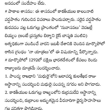
అనడంలో సందేహం లేదు.
# పాకాల శాసనం: ఈ శాసనంలో కాకతీయుల కాలంనాటి
వర్షపాతం గురించిన వివరాలు పొందుపర్చారు. సరైన వర్షపాతం
కురవడం వల్ల ఓరుగల్లు ప్రాంతంలో ‘సువాసనలు’ వెదజల్లే
బియ్యం (అంటే ప్రస్తుతం బిర్యాని రైస్ బాస్మతి వంటివి)
అత్యధికంగా పండించే వారని ఇటలీ దేశానికి చెందిన మార్కొపోలో
రాసిన గ్రంథం ‘నా యాత్రలు’లో ఈ విషయాన్ని పేర్కొన్నాడు.
# మార్కొపోలో 1292లో దక్షిణ భారతదేశంలో కేవలం రెండు
రాజ్యాలను మాత్రమే సందర్శించాడు.
1. పాండ్య రాజధాని ‘మధురై’లోని జటావర్మ కులశేఖర రాజు
ఆస్థానాన్ని సందర్శించి మధురై సంపన్న నగరం అని పొగడాడు.
2. కాకతీయుల ఓరుగల్లు రాజ్యంలోని రుద్రమదేవి ఆస్థానాన్ని
సందర్శించి, రుద్రాంబ అద్భుతమైన వీరనారిగా ధైర్యసాహసాలు
గల వనితగా పొగిడినాడు.