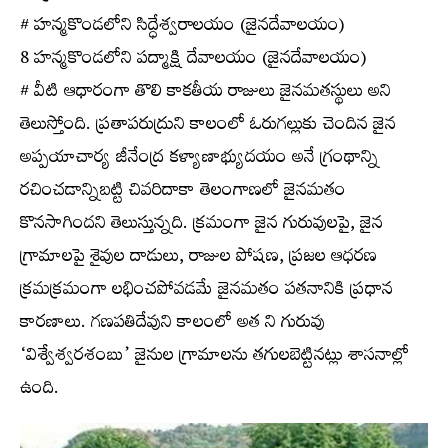
# హన్మకొండలోని సిద్ధేశ్వరాలయం (జైనదేవాలయం)
8 హన్మకొండలోని పద్మాక్షి దేవాలయం (జైనదేవాలయం)
# వీటి ఆధారంగా తొలి కాకతీయ రాజులు జైనమతస్థులు అని
తెలుస్తోంది. ప్రతాపరుద్రుని కాలంలో ఓరుగల్లుకు చెందిన జైన
అప్పయాచార్య జీనేంద్ర కళ్యాణాభ్యుదయం అనే గ్రంథాన్ని
రచించడాన్నిబట్టి చివరిదాకా తెలంగాణలో జైనమతం
కొనసాగిందని తెలుస్తున్నది. క్రమంగా జైన గురువులపై, జైన
గ్రామాలపై శైవుల దాడులు, రాజుల పోషణ, ప్రజల ఆధరణ
క్రమక్రమంగా లభించపోవడమే జైనమతం పతనానికి ప్రధాన
కారణాలు. గణపతిదేవుని కాలంలో అత ని గురువు
‘విశ్వేశ్వరశంబు’ జైనుల గ్రామాలను తగులబెట్టినట్లు శాసనాల్లో
ఉంది.