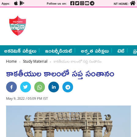
Apps:
Follow us on:
NT HOME:
అకడెమిక్ పరీక్షలు
ఇంటర్మీడియట్
అర్హత పరీక్షలు
టెట్
ప్
Home
Study Material
కాక‌తీయుల కాలంలో సప్త సంతానం
కాక‌తీయుల కాలంలో సప్త సంతానం
May 9, 2022 / 05:09 PM IST