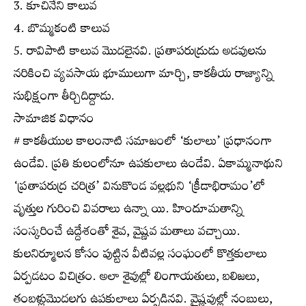
3. కూచినేని కాలువ
4. బొమ్మకంటి కాలువ
5. రావిపాటి కాలువ మొదలైనవి. ప్రతాపరుద్రుడు అడవులను
నరికించి వ్యవసాయ భూములుగా మార్చి, కాకతీయ రాజ్యాన్ని
సుభిక్షంగా తీర్చిదిద్దాడు.
సామాజిక విధానం
# కాకతీయుల కాలంనాటి సమాజంలో ‘కులాలు’ ప్రధానంగా
ఉండేవి. ప్రతి కులంలోనూ ఉపకులాలు ఉండేవి. ఏకామ్మనాథుని
‘ప్రతాపరుద్ర చరిత్ర’ వినుకొండ వల్లభుని ‘క్రీడాభిరామం’లో
వృత్తుల గురించి వివరాలు ఉన్నా యి. హిందూమతాన్ని
సంస్కరించే ఉద్దేశంతో శైవ, వైష్ణవ మతాలు వచ్చాయి.
కులనిర్మూలన కోసం పుట్టిన వీటివల్ల సంఘంలో కొత్తకులాలు
ఏర్పడటం విచిత్రం. అలా శైవుల్లో లింగాయతులు, బలిజలు,
తంబళ్లుమొదలగు ఉపకులాలు ఏర్పడినవి. వైష్ణవుల్లో నంబులు,