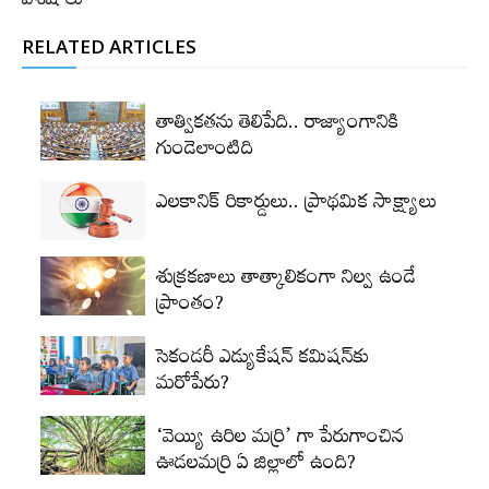
విశేషాలు
RELATED ARTICLES
తాత్వికతను తెలిపేది.. రాజ్యాంగానికి
గుండెలాంటిది
ఎలకానిక్‌ రికార్డులు.. ప్రాథమిక సాక్ష్యాలు
శుక్రకణాలు తాత్కాలికంగా నిల్వ ఉండే
ప్రాంతం?
సెకండరీ ఎడ్యుకేషన్‌ కమిషన్‌కు
మరోపేరు?
‘వెయ్యి ఉరిల మర్రి’ గా పేరుగాంచిన
ఊడలమర్రి ఏ జిల్లాలో ఉంది?