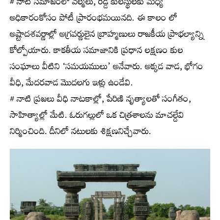
# నాటి సమాజంలో వెల్మలు, రెడ్డి కులస్థులకు మధ్య
అధికారంకోసం పోటీ ప్రారంభమయినది. ఈ కాలం లో
అష్టాదశవర్ణాల్లో అగ్రవర్ణులైన బ్రాహ్మణులు రాజకీయ ప్రాభల్యాన్ని
కోల్పోయారు. కాకతీయ సమాజానికి ప్రధాన లక్షణం కుల
సంఘాలు వీటిని ‘సమయములు’ అనేవారు. అక్కడ వాడ, భోగం
వీధి, మేదరవాడ మొదలగు ఇళ్లు ఉండేవి.
# నాటి ప్రజలు వీధి నాటకాల్లో, పేరిణి నృత్యాలతో సంగీతం,
సాహిత్యాల్లో మేటి. ఓరుగల్లులో ఒక చిత్రశాలను మాచల్దేవి
నిర్మించింది. దీనిలో నటులకు శిక్షణనిచ్చేవారు.