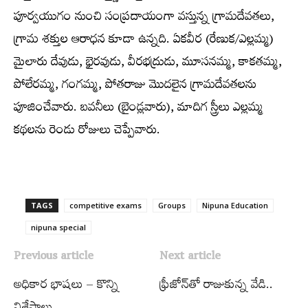
పూర్వయుగం నుంచి సంప్రదాయంగా వస్తున్న గ్రామదేవతలు,
గ్రామ శక్తుల ఆరాధన కూడా ఉన్నది. ఏకవీర (రేణుక/ఎల్లమ్మ)
మైలారు దేవుడు, భైరవుడు, వీరభద్రుడు, మూసనమ్మ, కాకతమ్మ,
పోలేరమ్మ, గంగమ్మ, పోతరాజు మొదలైన గ్రామదేవతలను
పూజించేవారు. బవనీలు (బైండ్లవారు), మాదిగ స్త్రీలు ఎల్లమ్మ
కథలను రెండు రోజులు చెప్పేవారు.
TAGS
competitive exams
Groups‌
Nipuna Education
nipuna special
Previous article
Next article
అధికార భాషలు – కొన్ని
ఫ్రీజోన్‌తో రాజుకున్న వేడి..