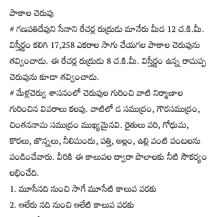
పాకాల చెరువు
# గణపతిదేవుని సేనాని రేచర్ల రుద్రుడు మానేరు మీద 12 చ.కి.మీ.
విస్తీర్ణం కలిగి 17,258 ఎకరాల సాగు చేయగల పాకాల చెరువును
తవ్వించాడు. ఈ రేచర్ల రుద్రుడు 8 చ.కి.మీ. విస్తీర్ణం ఉన్న రామప్ప
చెరువును కూడా తవ్వించాడు.
# మేళ్లచెర్వు శాసనంలో చెరువుల గురించి వాటి నిర్మాణాల
గురించిన వివరాలు కలవు. వాటిలో డ సముద్రం, గౌరసముద్రం,
చింతననామ సముద్రం ముఖ్యమైనవి. రైతులు వరి, గోధుమ,
కొరలు, జొన్నలు, నీలిమందు, పత్తి, అల్లం, ఉల్లి వంటి పంటలను
పండించేవారు. వీరికి ఈ కాలువల ద్వారా పొలాలకు నీటి సౌకర్యం
లభించేది.
1. మూసీనది నుంచి సాగే మూసేటి కాలువ వరకు
2. ఆలేరు నది నుంచి ఆలేటి కాలువ వరకు