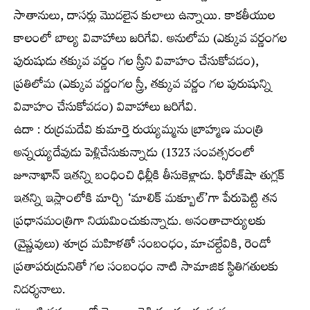
సాతానులు, దాసర్లు మొదలైన కులాలు ఉన్నాయి. కాకతీయుల
కాలంలో బాల్య వివాహాలు జరిగేవి. అనులోమ (ఎక్కువ వర్ణంగల
పురుషుడు తక్కువ వర్ణం గల స్త్రీని వివాహం చేసుకోవడం),
ప్రతిలోమ (ఎక్కువ వర్ణంగల స్త్రీ, తక్కువ వర్ణం గల పురుషున్ని
వివాహం చేసుకోవడం) వివాహాలు జరిగేవి.
ఉదా : రుద్రమదేవి కుమార్తె రుయ్యమ్మను బ్రాహ్మణ మంత్రి
అన్నయ్యదేవుడు పెళ్లిచేసుకున్నాడు (1323 సంవత్సరంలో
జూనాఖాన్‌ ఇతన్ని బంధించి ఢిల్లీకి తీసుకెళ్లాడు. ఫిరోజ్‌షా తుగ్లక్‌
ఇతన్ని ఇస్లాంలోకి మార్చి ‘మాలిక్‌ మక్బూల్‌’గా పేరుపెట్టి తన
ప్రధానమంత్రిగా నియమించుకున్నాడు. అనంతాచార్యులకు
(వైష్ణవులు) శూద్ర మహిళతో సంబంధం, మాచల్దేవికి, రెండో
ప్రతాపరుద్రునితో గల సంబంధం నాటి సామాజిక స్థితిగతులకు
నిదర్శనాలు.