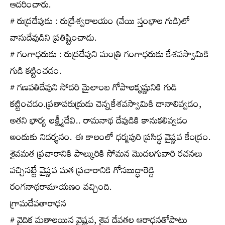
ఆదరించారు.
# రుద్రదేవుడు : రుద్రేశ్వరాలయం (వేయి స్తంభాల గుడి)లో
వాసుదేవుడిని ప్రతిష్టించాడు.
# గంగాధరుడు : రుద్రదేవుని మంత్రి గంగాధరుడు కేశవస్వామికి
గుడి కట్టించడం.
# గణపతిదేవుని సోదరి మైలాంబ గోపాలకృష్ణునికి గుడి
కట్టించడం.ప్రతాపరుద్రుడు చెన్నకేశవస్వామికి దానాలివ్వడం,
అతని భార్య లక్ష్మీదేవి.. రామనాథ దేవుడికి కానుకలివ్వడం
అందుకు నిదర్శనం. ఈ కాలంలో ధర్మపురి ప్రసిద్ధ వైష్ణవ కేంద్రం.
శైవమత ప్రచారానికి పాల్కురికి సోమన మొదలగువారి రచనలు
వచ్చినట్టే వైష్ణవ మత ప్రచారానికి గోనబుద్ధారెడ్డి
రంగనాథరామాయణం వచ్చింది.
గ్రామదేవతారాధన
# వైదిక మతాలయిన వైష్ణవ, శైవ దేవతల ఆరాధనతోపాటు