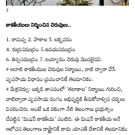
?
కాకతీయులు నిర్మించిన చెరువులు..
1. రామప్ప 2. పాకాల 3. లక్నవరం
4. రుద్రసముద్రం 5.ఉదయసముద్రం
6. తిప్పసముద్రం 7. బయ్యారం చెరువు మొదలైనవి.
# ఆనాటి కాకతీయుల చెరువుల నిర్మాణం, వాటి ద్వారా చేసే
వ్యవసాయ విధానం ప్రపంచానికే తలమానికం.
# మేళ్లచెర్వు: ఇక్కడి శాసనంలో ‘తటాకాల’ నిర్మాణం గురించి,
వాటిద్వారా వ్యవసాయ రంగం అభివృద్ధికి తీసుకోవాల్సిన చర్యలు
వివరించెను. అంటే ఒక రకంగా నేటి తెలంగాణ ప్రభుత్వం
చేపట్టిన ‘మిషన్‌ కాకతీయ’ వంటిది. ఈ మిషన్‌ కాకతీయ అనే
ఆలోచన తెలంగాణ రాష్ట్రానికే కాదు యావత్‌ దేశానికే తలమానికం