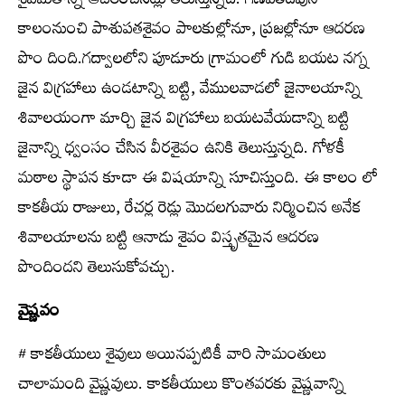
శైవమతాన్ని ఆచరించినట్లు తెలుస్తున్నది. గణపతిదేవుని
కాలంనుంచి పాశుపతశైవం పాలకుల్లోనూ, ప్రజల్లోనూ ఆదరణ
పొం దింది.గద్వాలలోని పూడూరు గ్రామంలో గుడి బయట నగ్న
జైన విగ్రహాలు ఉండటాన్ని బట్టి, వేములవాడలో జైనాలయాన్ని
శివాలయంగా మార్చి జైన విగ్రహాలు బయటవేయడాన్ని బట్టి
జైనాన్ని ధ్వంసం చేసిన వీరశైవం ఉనికి తెలుస్తున్నది. గోళకీ
మఠాల స్థాపన కూడా ఈ విషయాన్ని సూచిస్తుంది. ఈ కాలం లో
కాకతీయ రాజులు, రేచర్ల రెడ్లు మొదలగువారు నిర్మించిన అనేక
శివాలయాలను బట్టి ఆనాడు శైవం విస్తృతమైన ఆదరణ
పొందిందని తెలుసుకోవచ్చు.
వైష్ణవం
# కాకతీయులు శైవులు అయినప్పటికీ వారి సామంతులు
చాలామంది వైష్ణవులు. కాకతీయులు కొంతవరకు వైష్ణవాన్ని