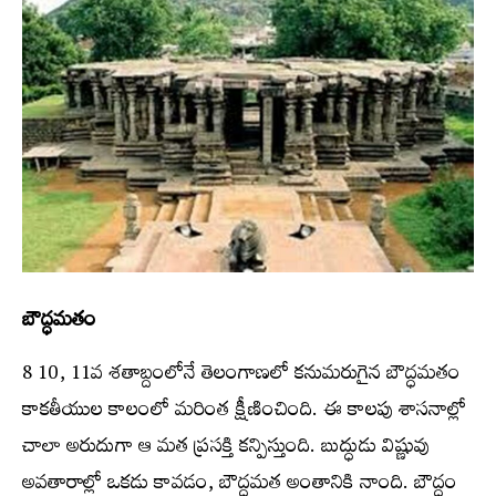
బౌద్ధమతం
8 10, 11వ శతాబ్దంలోనే తెలంగాణలో కనుమరుగైన బౌద్ధమతం
కాకతీయుల కాలంలో మరింత క్షీణించింది. ఈ కాలపు శాసనాల్లో
చాలా అరుదుగా ఆ మత ప్రసక్తి కన్పిస్తుంది. బుద్ధుడు విష్ణువు
అవతారాల్లో ఒకడు కావడం, బౌద్ధమత అంతానికి నాంది. బౌద్ధం