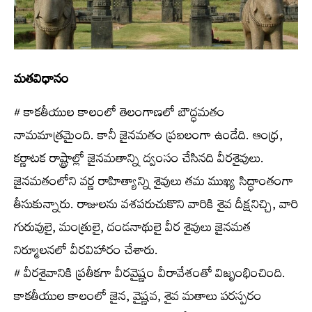
మతవిధానం
# కాకతీయుల కాలంలో తెలంగాణలో బౌద్ధమతం
నామమాత్రమైంది. కానీ జైనమతం ప్రబలంగా ఉండేది. ఆంధ్ర,
కర్ణాటక రాష్ట్రాల్లో జైనమతాన్ని ద్వంసం చేసినది వీరశైవులు.
జైనమతంలోని వర్ణ రాహిత్యాన్ని శైవులు తమ ముఖ్య సిద్ధాంతంగా
తీసుకున్నారు. రాజులను వశపరుచుకొని వారికి శైవ దీక్షనిచ్చి, వారి
గురువులై, మంత్రులై, దండనాథులై వీర శైవులు జైనమత
నిర్మూలనలో వీరవిహారం చేశారు.
# వీరశైవానికి ప్రతీకగా వీరవైష్ణం వీరావేశంతో విజృంభించింది.
కాకతీయుల కాలంలో జైన, వైష్ణవ, శైవ మతాలు పరస్పరం