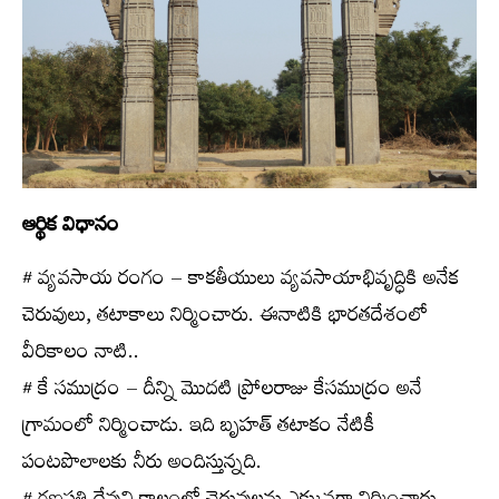
ఆర్థిక విధానం
# వ్యవసాయ రంగం – కాకతీయులు వ్యవసాయాభివృద్ధికి అనేక
చెరువులు, తటాకాలు నిర్మించారు. ఈనాటికి భారతదేశంలో
వీరికాలం నాటి..
# కే సముద్రం – దీన్ని మొదటి ప్రోలరాజు కేసముద్రం అనే
గ్రామంలో నిర్మించాడు. ఇది బృహత్‌ తటాకం నేటికీ
పంటపొలాలకు నీరు అందిస్తున్నది.