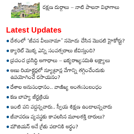
రక్షణ దుర్గాలు – నాటి పాలనా విభాగాలు
Latest Updates
దేశంలో ‘జీవన వీలునామా’ నమోదు చేసిన మొదటి హైకోర్టు?
క్యారెట్‌ మొక్క ఎన్ని సంవత్సరాలు జీవిస్తుంది?
ప్రపంచ ప్రసిద్ధి అగాధాలు – ఐక్యరాజ్యసమితి లక్ష్యాలు
అణు రియాక్టర్లలో న్యూట్రాన్ల వేగాన్ని తగ్గించేందుకు
ఉపయోగించే రసాయనం?
దేశాల అనుసంధానం.. వాణిజ్య అంతఃసంబంధం
కణ బాహ్య జీర్ణక్రియ
ఇంటి పని వద్దన్నవారు.. స్వీయ శిక్షణ ఉండాలన్నవారు
జీవావరణ వ్యవస్థకు కావలసిన మూలశక్తి దారులు?
మౌజియన్‌ అనే గ్రీకు పదానికి అర్థం?