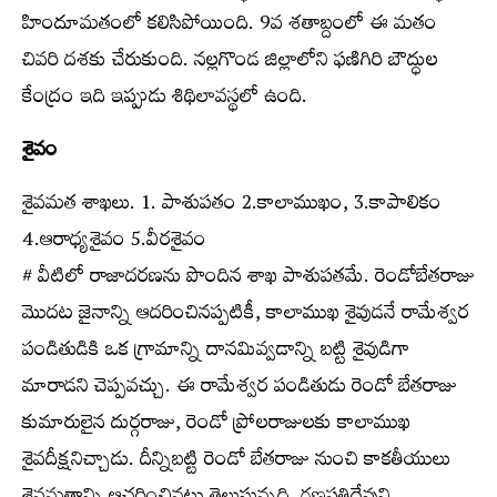
హిందూమతంలో కలిసిపోయింది. 9వ శతాబ్దంలో ఈ మతం
చివరి దశకు చేరుకుంది. నల్లగొండ జిల్లాలోని ఫణిగిరి బౌద్ధుల
కేంద్రం ఇది ఇప్పుడు శిథిలావస్థలో ఉంది.
శైవం
శైవమత శాఖలు. 1. పాశుపతం 2.కాలాముఖం, 3.కాపాలికం
4.ఆరాధ్యశైవం 5.వీరశైవం
# వీటిలో రాజాదరణను పొందిన శాఖ పాశుపతమే. రెండోబేతరాజు
మొదట జైనాన్ని ఆదరించినప్పటికీ, కాలాముఖ శైవుడనే రామేశ్వర
పండితుడికి ఒక గ్రామాన్ని దానమివ్వడాన్ని బట్టి శైవుడిగా
మారాడని చెప్పవచ్చు. ఈ రామేశ్వర పండితుడు రెండో బేతరాజు
కుమారులైన దుర్గరాజు, రెండో ప్రోలరాజులకు కాలాముఖ
శైవదీక్షనిచ్చాడు. దీన్నిబట్టి రెండో బేతరాజు నుంచి కాకతీయులు