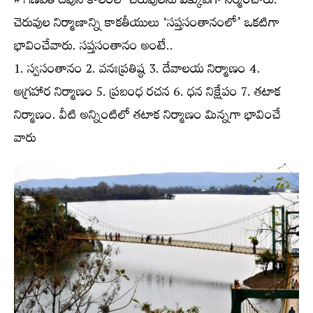
# గణపతి దేవుని కాలంలో చెరువులను ఎక్కువగా నిర్మించారు.
చెరువుల నిర్మాణాన్ని కాకతీయులు ‘సప్తసంతానంలో’ ఒకటిగా
భావించేవారు. సప్తసంతానం అంటే..
1. స్వసంతానం 2. వనఃప్రతిష్ఠ 3. దేవాలయ నిర్మాణం 4.
అగ్రహార నిర్మాణం 5. ప్రబంధ రచన 6. ధన నిక్షేపం 7. తటాక
నిర్మాణం. వీటి అన్నింటిలో తటాక నిర్మాణం మిన్నగా భావించే
వారు