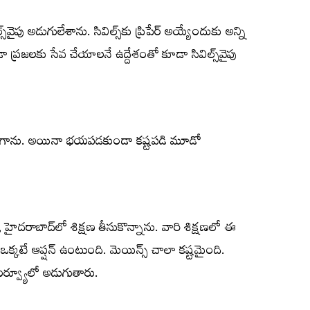
‌వైపు అడుగులేశాను. సివిల్స్‌కు ప్రిపేర్‌ అయ్యేందుకు అన్ని
్రజలకు సేవ చేయాలనే ఉద్దేశంతో కూడా సివిల్స్‌వైపు
నుదిరిగాను. అయినా భయపడకుండా కష్టపడి మూడో
ి, హైదరాబాద్‌లో శిక్షణ తీసుకొన్నాను. వారి శిక్షణలో ఈ
స్‌ ఒక్కటే ఆప్షన్‌ ఉంటుంది. మెయిన్స్‌ చాలా కష్టమైంది.
ఇంటర్వ్యూలో అడుగుతారు.