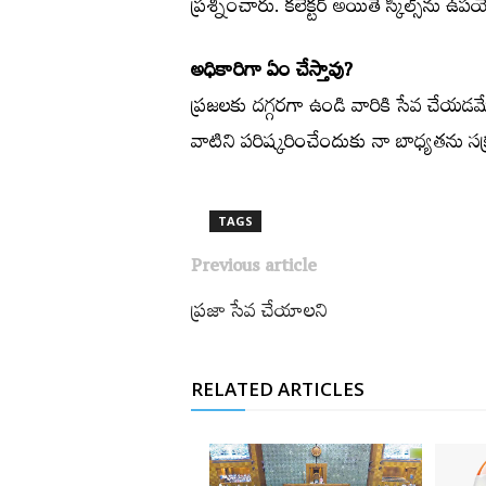
ప్రశ్నించారు. కలెక్టర్‌ అయితే స్కిల్స్‌ను
అధికారిగా ఏం చేస్తావు?
ప్రజలకు దగ్గరగా ఉండి వారికి సేవ చేయడమే
వాటిని పరిష్కరించేందుకు నా బాధ్యతను సక
TAGS
Previous article
ప్రజా సేవ చేయాలని
RELATED ARTICLES