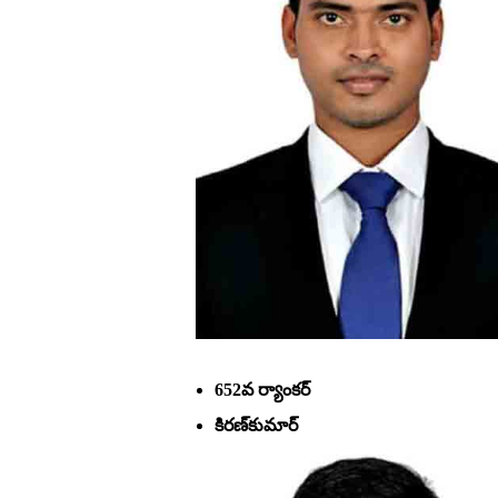
652వ ర్యాంకర్‌
కిరణ్‌కుమార్‌