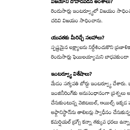
విజయాని దోహదపడిన అంశాలు?
రెండుసార్లు ఇంటర్వ్యూలో విజయం సాధ
చదివి విజయం సాధించాను.
యువతకు మీరిచ్చే సలహాలు?
స్పష్టమైన లక్ష్యాలను నిర్దేశించుకొని ప్రణా
రెండుసార్లు ఫెయిలయ్యామని బాధపకుండా మ
ఇంటర్వ్యూ విశేషాలు?
మేడం సత్యవతి బోర్డు ఇంటర్వ్యూ చేశారు. ఇం
ఇంజినీరింగ్‌కు అనుసంధానంగా ప్రశ్నలు 
చేసుకుంటున్న వెజిటబుల్‌, ఆయిల్స్‌ ఇక్
అఫ్గానిస్థాన్‌ను తాలిబన్లు స్వాధీనం చేసుకు
కమర్షియల్‌ డ్రగ్స్‌ కన్నా తక్కువ ధరలు 