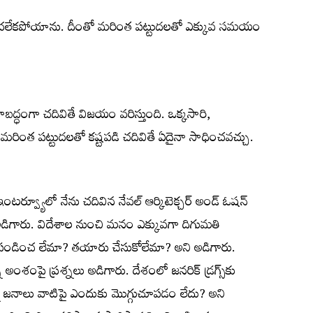
ించలేకపోయాను. దీంతో మరింత పట్టుదలతో ఎక్కువ సమయం
ళికాబద్ధంగా చదివితే విజయం వరిస్తుంది. ఒక్కసారి,
రింత పట్టుదలతో కష్టపడి చదివితే ఏదైనా సాధించవచ్చు.
టర్వ్యూలో నేను చదివిన నేవల్‌ ఆర్కిటెక్చర్‌ అండ్‌ ఓషన్‌
అడిగారు. విదేశాల నుంచి మనం ఎక్కువగా దిగుమతి
కడ పండించ లేమా? తయారు చేసుకోలేమా? అని అడిగారు.
న్న అంశంపై ప్రశ్నలు అడిగారు. దేశంలో జనరిక్‌ డ్రగ్స్‌కు
ఉన్నా జనాలు వాటిపై ఎందుకు మొగ్గుచూపడం లేదు? అని