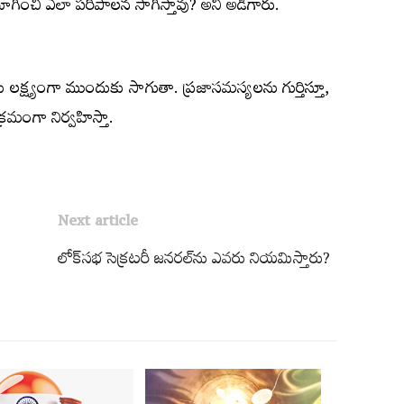
 ఉపయోగించి ఎలా పరిపాలన సాగిస్తావు? అని అడిగారు.
 లక్ష్యంగా ముందుకు సాగుతా. ప్రజాసమస్యలను గుర్తిస్తూ,
్రమంగా నిర్వహిస్తా.
Next article
లోక్‌సభ సెక్రటరీ జనరల్‌ను ఎవరు నియమిస్తారు?