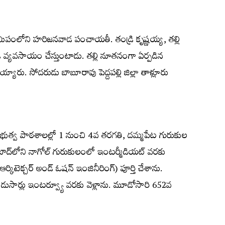
సమీపంలోని హరిజనవాడ పంచాయతీ. తండ్రి కృష్ణయ్య, తల్లి
రి వ్యవసాయం చేస్తుంటాడు. తల్లి నూతనంగా ఏర్పడిన
ారు. సోదరుడు బాబూరావు పెద్దపల్లి జిల్లా తాళ్లూరు
త్వ పాఠశాలల్లో 1 నుంచి 4వ తరగతి, దమ్మపేట గురుకుల
్‌లోని నాగోల్‌ గురుకులంలో ఇంటర్మీడియట్‌ వరకు
ర్కిటెక్చర్‌ అండ్‌ ఓషన్‌ ఇంజినీరింగ్‌) పూర్తి చేశాను.
 రెండుసార్లు ఇంటర్వ్యూ వరకు వెళ్లాను. మూడోసారి 652వ