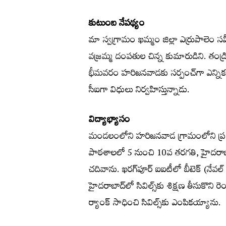
కుటుంబ నేపథ్యం
మా స్వగ్రామం ఖమ్మం జిల్లా ఎర్రుపాలెం 
వజ్రమ్మ దంపతుల చిన్న కుమారుడిని. తండ్
భీమవరం హరిజనవాడకు సర్పంచ్‌గా ఎన్నికయ్య
సీఐగా విధులు నిర్వహిస్తున్నాడు.
విద్యాభ్యాసం
మండలంలోని హరిజనవాడ గ్రామంలోని ప్రభు
పాఠశాలలో 5 నుంచి 10వ తరగతి, హైదరాబాద
చదివాను. ఖరగ్‌పూర్‌ ఐఐటీలో బీటెక్‌ (నేవల్‌ ఆ
హైదరాబాద్‌లో సివిల్స్‌కు శిక్షణ తీసుకొని
ర్యాంక్‌ సాధించి సివిల్స్‌కు ఎంపికయ్యాను.