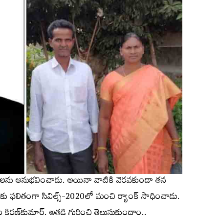
్టాలను అనుభవించాడు. అయినా వాటికి వెరవకుండా తన
కు ఫలితంగా సివిల్స్‌-2020లో మంచి ర్యాంక్‌ సాధించాడు.
ోట కిరణ్‌కుమార్‌. అతడి గురించి తెలుసుకుందాం..