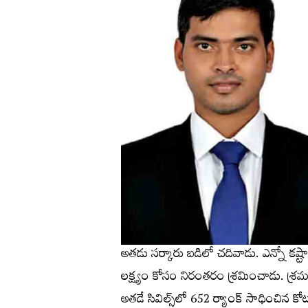
అతడు సర్కారు బడిలో చదివాడు. ఎన్నో కష
లక్ష్యం కోసం నిరంతరం శ్రమించాడు. శ్రమ
అతడే సివిల్స్‌లో 652 ర్యాంక్‌ సాధించిన క