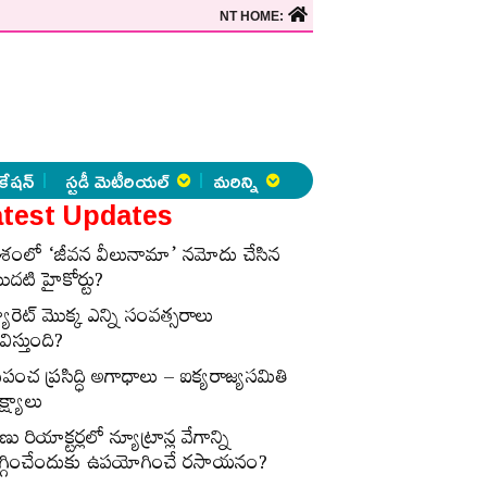
NT HOME:
కేషన్
స్టడీ మెటీరియల్
మరిన్ని
test Updates
ేశంలో ‘జీవన వీలునామా’ నమోదు చేసిన
ొదటి హైకోర్టు?
్యారెట్‌ మొక్క ఎన్ని సంవత్సరాలు
విస్తుంది?
్రపంచ ప్రసిద్ధి అగాధాలు – ఐక్యరాజ్యసమితి
్ష్యాలు
ణు రియాక్టర్లలో న్యూట్రాన్ల వేగాన్ని
గ్గించేందుకు ఉపయోగించే రసాయనం?