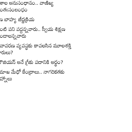
ేశాల అనుసంధానం.. వాణిజ్య
ంతఃసంబంధం
ణ బాహ్య జీర్ణక్రియ
ంటి పని వద్దన్నవారు.. స్వీయ శిక్షణ
ండాలన్నవారు
ీవావరణ వ్యవస్థకు కావలసిన మూలశక్తి
ారులు?
ౌజియన్‌ అనే గ్రీకు పదానికి అర్థం?
మాజ మేధో కేంద్రాలు.. నాగరికతకు
ిహ్నాలు