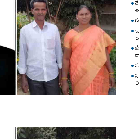
ద
అ
క
ఇ
ఉ
జ
ద
మ
స
చ