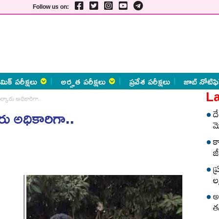
Follow us on:
మిక్ పరీక్షలు
అర్హత పరీక్షలు
ప్రవేశ పరీక్షలు
జాబ్ నోటిఫి
La
ర్కారు అధికారిగా..
రు అధికారిగా..
ద
మ
క
జీ
ప
లక
అ
త