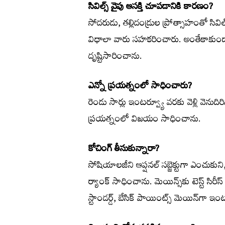
సివిల్స్‌ వైపు ఆసక్తి చూపడానికి కారణం?
సోదరుడు, తల్లిదండ్రుల ప్రోత్సాహంతో సివిల్స్
విధాలా వారు సహకరించారు. అంతేకాకుండా ప
దృష్టిసారించాను.
ఎన్నో ప్రయత్నంలో సాధించారు?
రెండు సార్లు ఇంటర్వ్యూ వరకు వెళ్లి వె
ప్రయత్నంలో విజయం సాధించాను.
కోచింగ్‌ తీసుకున్నారా?
సోషియాలజీని ఆప్షనల్‌ సబ్జెక్టుగా ఎంచుకున
ర్యాంక్‌ సాధించాను. మెయిన్స్‌కు టెస్ట్‌ సిరీ
స్టాండర్డ్‌, బేసిక్‌ పాయింట్స్‌ మెయిన్‌గా 